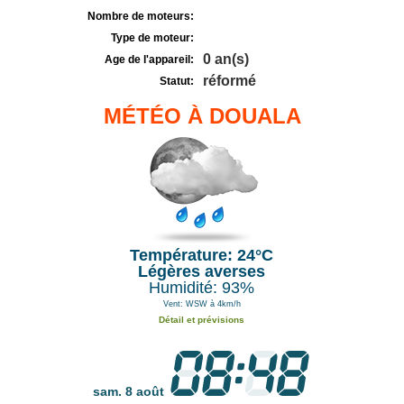
Nombre de moteurs:
Type de moteur:
0 an(s)
Age de l'appareil:
réformé
Statut:
MÉTÉO À DOUALA
Température: 24°C
Légères averses
Humidité: 93%
Vent: WSW à 4km/h
Détail et prévisions
sam. 8 août