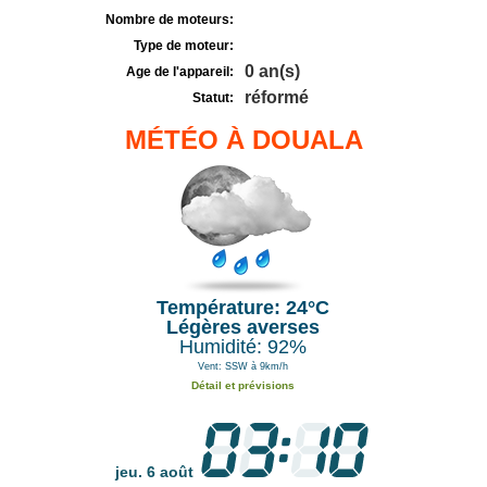
Nombre de moteurs:
Type de moteur:
0 an(s)
Age de l'appareil:
réformé
Statut:
MÉTÉO À DOUALA
Température: 24°C
Légères averses
Humidité: 92%
Vent: SSW à 9km/h
Détail et prévisions
jeu. 6 août