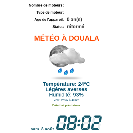
Nombre de moteurs:
Type de moteur:
0 an(s)
Age de l'appareil:
réformé
Statut:
MÉTÉO À DOUALA
Température: 24°C
Légères averses
Humidité: 93%
Vent: WSW à 4km/h
Détail et prévisions
sam. 8 août