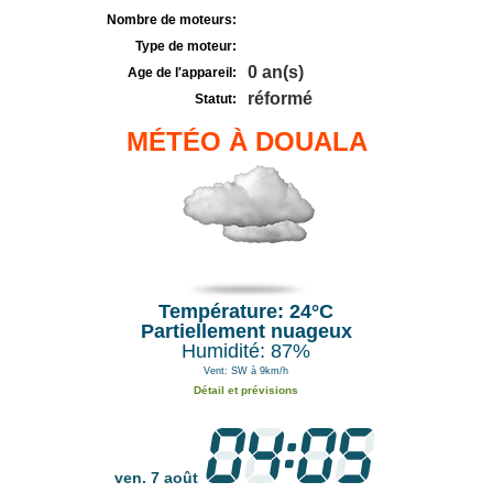
Nombre de moteurs:
Type de moteur:
0 an(s)
Age de l'appareil:
réformé
Statut:
MÉTÉO À DOUALA
Température: 24°C
Partiellement nuageux
Humidité: 87%
Vent: SW à 9km/h
Détail et prévisions
ven. 7 août