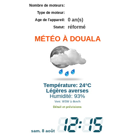
Nombre de moteurs:
Type de moteur:
0 an(s)
Age de l'appareil:
réformé
Statut:
MÉTÉO À DOUALA
Température: 24°C
Légères averses
Humidité: 93%
Vent: WSW à 4km/h
Détail et prévisions
sam. 8 août