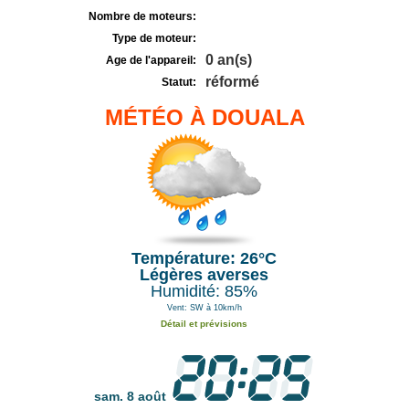
Nombre de moteurs:
Type de moteur:
0 an(s)
Age de l'appareil:
réformé
Statut:
MÉTÉO À DOUALA
Température: 26°C
Légères averses
Humidité: 85%
Vent: SW à 10km/h
Détail et prévisions
sam. 8 août