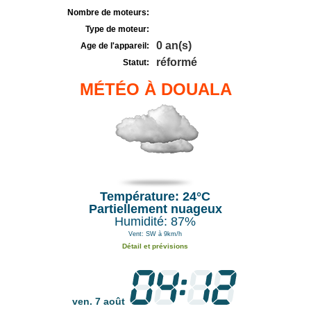
Nombre de moteurs:
Type de moteur:
0 an(s)
Age de l'appareil:
réformé
Statut:
MÉTÉO À DOUALA
Température: 24°C
Partiellement nuageux
Humidité: 87%
Vent: SW à 9km/h
Détail et prévisions
ven. 7 août