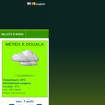
english
BILLETS D'AVION
MÉTÉO À DOUALA
Température: 24°C
Partiellement nuageux
Humidité: 87%
Vent: SW à 9km/h
Détail et prévisions
ven. 7 août