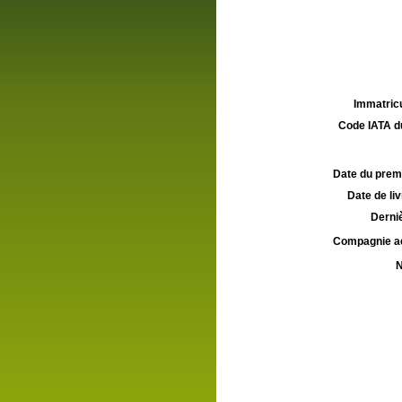
Immatricu
Code IATA d
Date du premie
Date de liv
Derniè
Compagnie aé
N