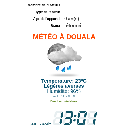
Nombre de moteurs:
Type de moteur:
0 an(s)
Age de l'appareil:
réformé
Statut:
MÉTÉO À DOUALA
Température: 23°C
Légères averses
Humidité: 96%
Vent: SSE à 6km/h
Détail et prévisions
jeu. 6 août