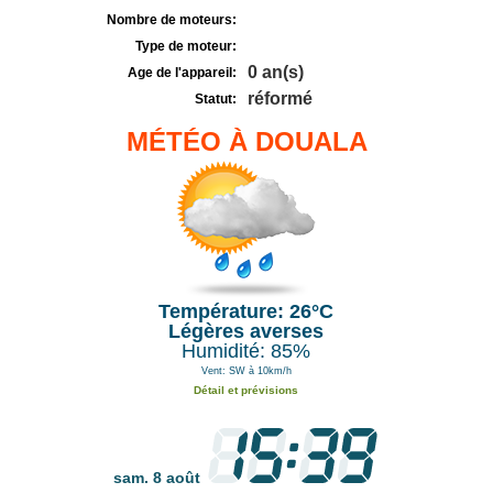
Nombre de moteurs:
Type de moteur:
0 an(s)
Age de l'appareil:
réformé
Statut:
MÉTÉO À DOUALA
Température: 26°C
Légères averses
Humidité: 85%
Vent: SW à 10km/h
Détail et prévisions
sam. 8 août