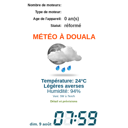
Nombre de moteurs:
Type de moteur:
0 an(s)
Age de l'appareil:
réformé
Statut:
MÉTÉO À DOUALA
Température: 24°C
Légères averses
Humidité: 94%
Vent: SW à 7km/h
Détail et prévisions
dim. 9 août