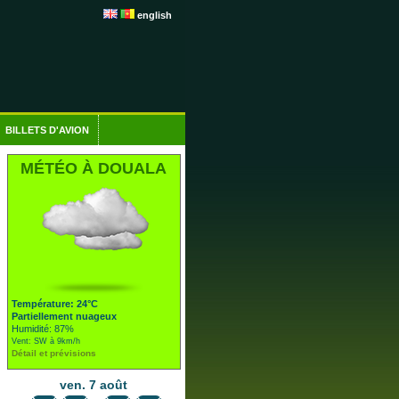
english
BILLETS D'AVION
MÉTÉO À DOUALA
Température: 24°C
Partiellement nuageux
Humidité: 87%
Vent: SW à 9km/h
Détail et prévisions
ven. 7 août