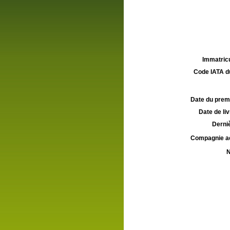
Immatricu
Code IATA d
Date du premie
Date de liv
Derniè
Compagnie aé
N