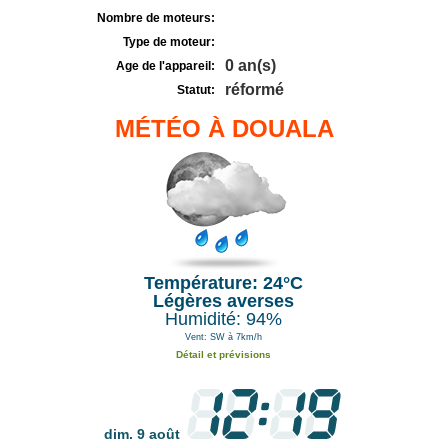
Nombre de moteurs:
Type de moteur:
0 an(s)
Age de l'appareil:
réformé
Statut:
MÉTÉO À DOUALA
Température: 24°C
Légères averses
Humidité: 94%
Vent: SW à 7km/h
Détail et prévisions
dim. 9 août