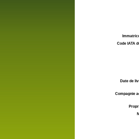
Immatricu
Code IATA d
Date de liv
Compagnie aé
Propri
N