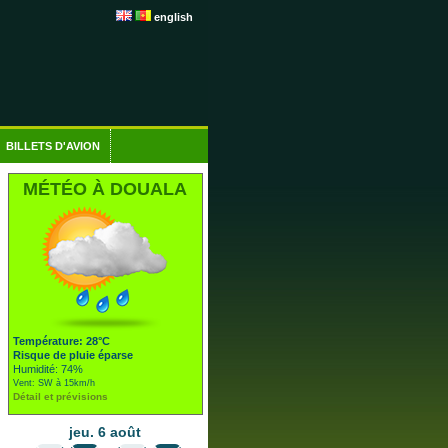
english
BILLETS D'AVION
MÉTÉO À DOUALA
Température: 28°C
Risque de pluie éparse
Humidité: 74%
Vent: SW à 15km/h
Détail et prévisions
jeu. 6 août