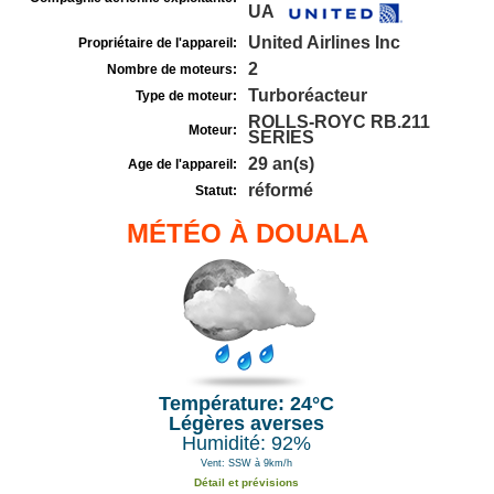
UA
United Airlines Inc
Propriétaire de l'appareil:
2
Nombre de moteurs:
Turboréacteur
Type de moteur:
ROLLS-ROYC RB.211
Moteur:
SERIES
29 an(s)
Age de l'appareil:
réformé
Statut:
MÉTÉO À DOUALA
Température: 24°C
Légères averses
Humidité: 92%
Vent: SSW à 9km/h
Détail et prévisions