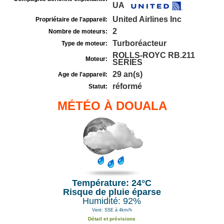
UA
United Airlines Inc
Propriétaire de l'appareil:
2
Nombre de moteurs:
Turboréacteur
Type de moteur:
ROLLS-ROYC RB.211
Moteur:
SERIES
29 an(s)
Age de l'appareil:
réformé
Statut:
MÉTÉO À DOUALA
Température: 24°C
Risque de pluie éparse
Humidité: 92%
Vent: SSE à 4km/h
Détail et prévisions