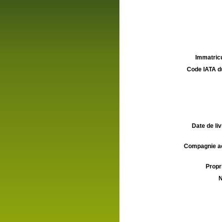
Immatricu
Code IATA d
Date de liv
Compagnie aé
Propri
N