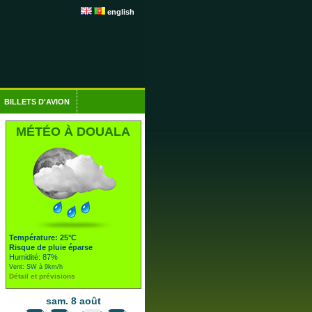
english
BILLETS D'AVION
MÉTÉO À DOUALA
Température: 25°C
Risque de pluie éparse
Humidité: 87%
Vent: SW à 9km/h
Détail et prévisions
sam. 8 août