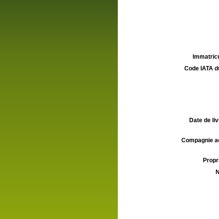
Immatricu
Code IATA d
Date de liv
Compagnie aé
Propri
N