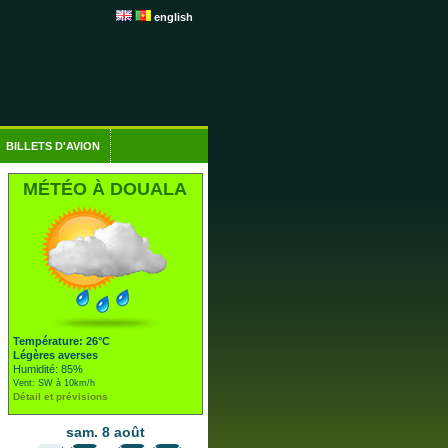
english
BILLETS D'AVION
MÉTÉO À DOUALA
Température: 26°C
Légères averses
Humidité: 85%
Vent: SW à 10km/h
Détail et prévisions
sam. 8 août