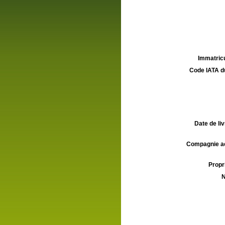
Immatricu
Code IATA d
Date de liv
Compagnie aé
Propri
N