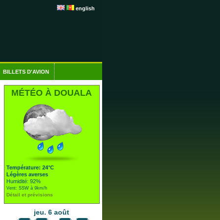
english
BILLETS D'AVION
MÉTÉO À DOUALA
Température: 24°C
Légères averses
Humidité: 92%
Vent: SSW à 9km/h
Détail et prévisions
jeu. 6 août