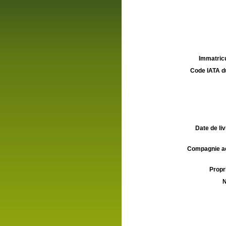
Immatricu
Code IATA d
Date de liv
Compagnie aé
Propri
N