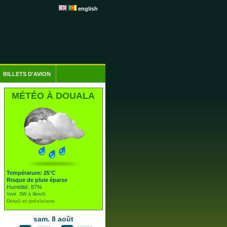
english
BILLETS D'AVION
MÉTÉO À DOUALA
Température: 25°C
Risque de pluie éparse
Humidité: 87%
Vent: SW à 9km/h
Détail et prévisions
sam. 8 août