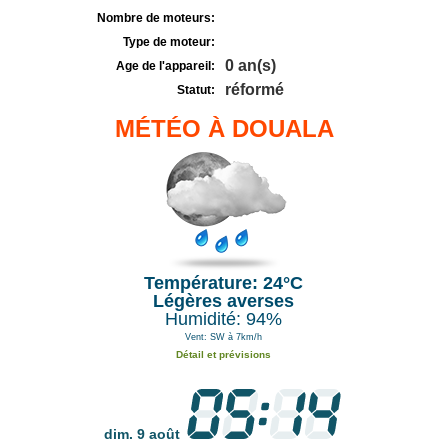
Nombre de moteurs:
Type de moteur:
0 an(s)
Age de l'appareil:
réformé
Statut:
MÉTÉO À DOUALA
Température: 24°C
Légères averses
Humidité: 94%
Vent: SW à 7km/h
Détail et prévisions
dim. 9 août