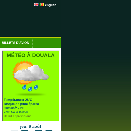
english
BILLETS D'AVION
MÉTÉO À DOUALA
Température: 28°C
Risque de pluie éparse
Humidité: 74%
Vent: SW à 15km/h
Détail et prévisions
jeu. 6 août