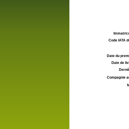
Immatricu
Code IATA d
Date du premie
Date de liv
Derniè
Compagnie aé
N