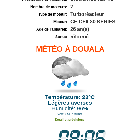
2
Nombre de moteurs:
Turboréacteur
Type de moteur:
GE CF6-80 SERIES
Moteur:
26 an(s)
Age de l'appareil:
réformé
Statut:
MÉTÉO À DOUALA
Température: 23°C
Légères averses
Humidité: 96%
Vent: SSE à 6km/h
Détail et prévisions