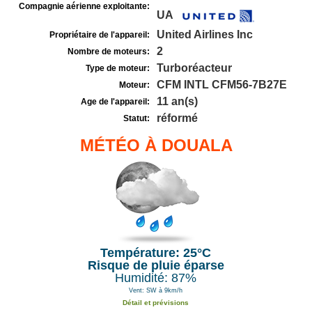
Compagnie aérienne exploitante:
UA
United Airlines Inc
Propriétaire de l'appareil:
2
Nombre de moteurs:
Turboréacteur
Type de moteur:
CFM INTL CFM56-7B27E
Moteur:
11 an(s)
Age de l'appareil:
réformé
Statut:
MÉTÉO À DOUALA
Température: 25°C
Risque de pluie éparse
Humidité: 87%
Vent: SW à 9km/h
Détail et prévisions