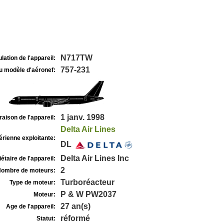
N717TW
lation de l'appareil:
757-231
u modèle d'aéronef:
1 janv. 1998
raison de l'appareil:
Delta Air Lines
rienne exploitante:
DL
Delta Air Lines Inc
étaire de l'appareil:
2
ombre de moteurs:
Turboréacteur
Type de moteur:
P & W PW2037
Moteur:
27 an(s)
Age de l'appareil:
réformé
Statut: