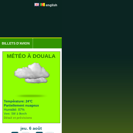
english
BILLETS D'AVION
MÉTÉO À DOUALA
Température: 24°C
Partiellement nuageux
Humidité: 87%
Vent: SW à 9km/h
Détail et prévisions
jeu. 6 août