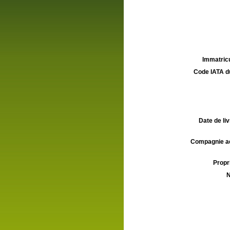
Immatricu
Code IATA d
Date de liv
Compagnie aé
Propri
N