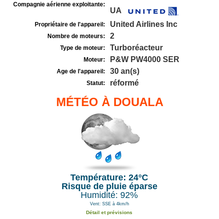
Compagnie aérienne exploitante:
UA
United Airlines Inc
Propriétaire de l'appareil:
2
Nombre de moteurs:
Turboréacteur
Type de moteur:
P&W PW4000 SER
Moteur:
30 an(s)
Age de l'appareil:
réformé
Statut:
MÉTÉO À DOUALA
Température: 24°C
Risque de pluie éparse
Humidité: 92%
Vent: SSE à 4km/h
Détail et prévisions