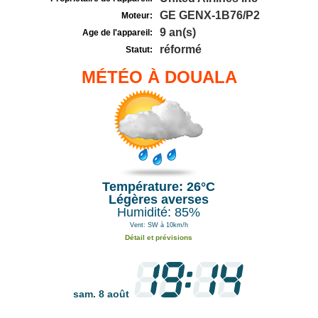
GE GENX-1B76/P2
Moteur:
9 an(s)
Age de l'appareil:
réformé
Statut:
MÉTÉO À DOUALA
Température: 26°C
Légères averses
Humidité: 85%
Vent: SW à 10km/h
Détail et prévisions
sam. 8 août