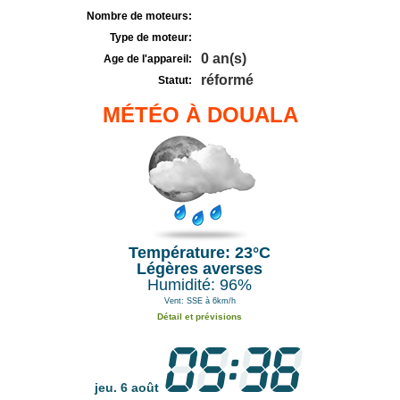
Nombre de moteurs:
Type de moteur:
0 an(s)
Age de l'appareil:
réformé
Statut:
MÉTÉO À DOUALA
Température: 23°C
Légères averses
Humidité: 96%
Vent: SSE à 6km/h
Détail et prévisions
jeu. 6 août