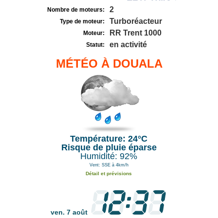
2
Nombre de moteurs:
Turboréacteur
Type de moteur:
RR Trent 1000
Moteur:
en activité
Statut:
MÉTÉO À DOUALA
Température: 24°C
Risque de pluie éparse
Humidité: 92%
Vent: SSE à 4km/h
Détail et prévisions
ven. 7 août