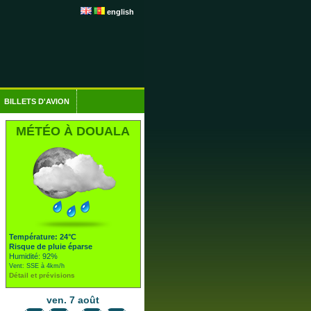
english
BILLETS D'AVION
MÉTÉO À DOUALA
Température: 24°C
Risque de pluie éparse
Humidité: 92%
Vent: SSE à 4km/h
Détail et prévisions
ven. 7 août