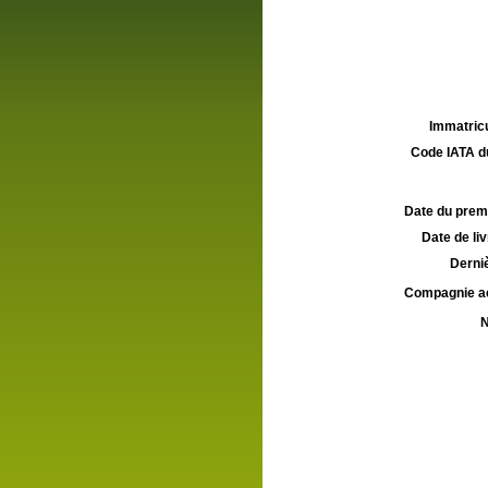
Immatricu
Code IATA d
Date du premie
Date de liv
Derniè
Compagnie aé
N