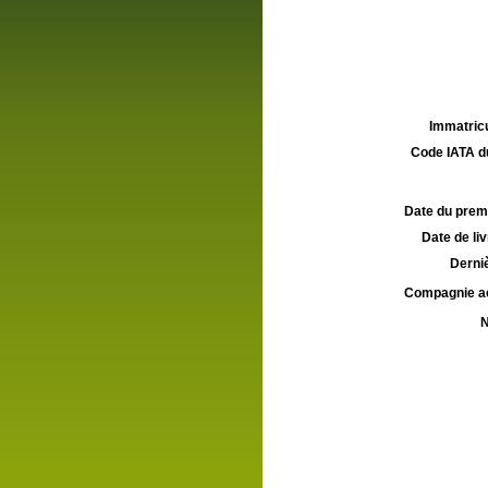
Immatricu
Code IATA d
Date du premie
Date de liv
Derniè
Compagnie aé
N