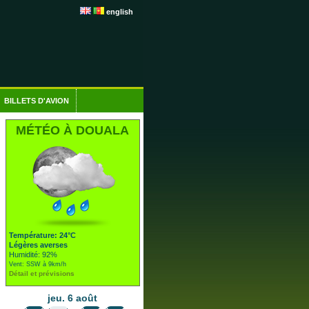
english
BILLETS D'AVION
MÉTÉO À DOUALA
Température: 24°C
Légères averses
Humidité: 92%
Vent: SSW à 9km/h
Détail et prévisions
jeu. 6 août