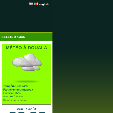
english
BILLETS D'AVION
MÉTÉO À DOUALA
Température: 24°C
Partiellement nuageux
Humidité: 87%
Vent: SW à 9km/h
Détail et prévisions
ven. 7 août