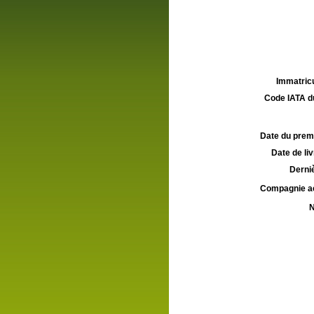
Immatricu
Code IATA d
Date du premie
Date de liv
Derniè
Compagnie aé
N