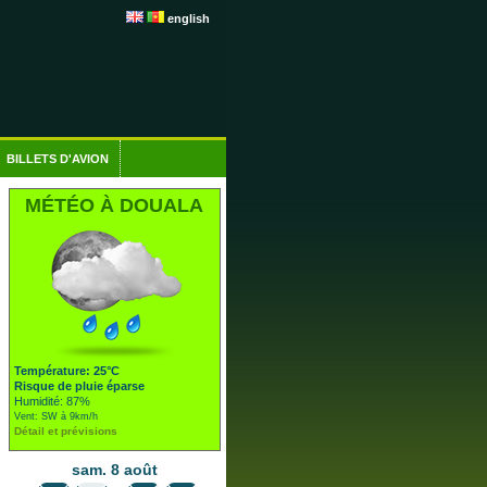
english
BILLETS D'AVION
MÉTÉO À DOUALA
Température: 25°C
Risque de pluie éparse
Humidité: 87%
Vent: SW à 9km/h
Détail et prévisions
sam. 8 août