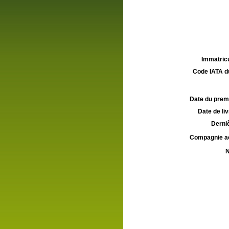
Immatricu
Code IATA d
Date du premie
Date de liv
Derniè
Compagnie aé
N