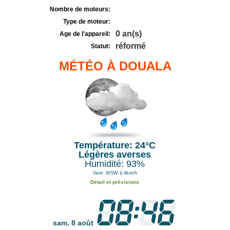
Nombre de moteurs:
Type de moteur:
0 an(s)
Age de l'appareil:
réformé
Statut:
MÉTÉO À DOUALA
Température: 24°C
Légères averses
Humidité: 93%
Vent: WSW à 4km/h
Détail et prévisions
sam. 8 août