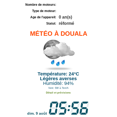
Nombre de moteurs:
Type de moteur:
0 an(s)
Age de l'appareil:
réformé
Statut:
MÉTÉO À DOUALA
Température: 24°C
Légères averses
Humidité: 94%
Vent: SW à 7km/h
Détail et prévisions
dim. 9 août