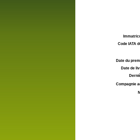
Immatricu
Code IATA d
Date du premie
Date de liv
Derniè
Compagnie aé
N