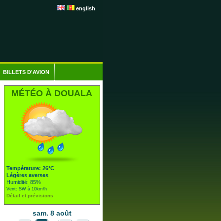
english
BILLETS D'AVION
MÉTÉO À DOUALA
Température: 26°C
Légères averses
Humidité: 85%
Vent: SW à 10km/h
Détail et prévisions
sam. 8 août