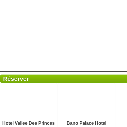
Réserver
1 avis
Détails
2 avis
Réserver
Détails
Hotel Vallee Des Princes
Bano Palace Hotel