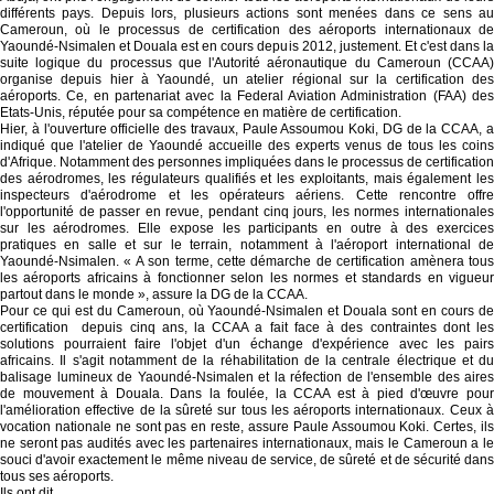
différents pays. Depuis lors, plusieurs actions sont menées dans ce sens au
Cameroun, où le processus de certification des aéroports internationaux de
Yaoundé-Nsimalen et Douala est en cours depuis 2012, justement. Et c'est dans la
suite logique du processus que l'Autorité aéronautique du Cameroun (CCAA)
organise depuis hier à Yaoundé, un atelier régional sur la certification des
aéroports. Ce, en partenariat avec la Federal Aviation Administration (FAA) des
Etats-Unis, réputée pour sa compétence en matière de certification.
Hier, à l'ouverture officielle des travaux, Paule Assoumou Koki, DG de la CCAA, a
indiqué que l'atelier de Yaoundé accueille des experts venus de tous les coins
d'Afrique. Notamment des personnes impliquées dans le processus de certification
des aérodromes, les régulateurs qualifiés et les exploitants, mais également les
inspecteurs d'aérodrome et les opérateurs aériens. Cette rencontre offre
l'opportunité de passer en revue, pendant cinq jours, les normes internationales
sur les aérodromes. Elle expose les participants en outre à des exercices
pratiques en salle et sur le terrain, notamment à l'aéroport international de
Yaoundé-Nsimalen. « A son terme, cette démarche de certification amènera tous
les aéroports africains à fonctionner selon les normes et standards en vigueur
partout dans le monde », assure la DG de la CCAA.
Pour ce qui est du Cameroun, où Yaoundé-Nsimalen et Douala sont en cours de
certification depuis cinq ans, la CCAA a fait face à des contraintes dont les
solutions pourraient faire l'objet d'un échange d'expérience avec les pairs
africains. Il s'agit notamment de la réhabilitation de la centrale électrique et du
balisage lumineux de Yaoundé-Nsimalen et la réfection de l'ensemble des aires
de mouvement à Douala. Dans la foulée, la CCAA est à pied d'œuvre pour
l'amélioration effective de la sûreté sur tous les aéroports internationaux. Ceux à
vocation nationale ne sont pas en reste, assure Paule Assoumou Koki. Certes, ils
ne seront pas audités avec les partenaires internationaux, mais le Cameroun a le
souci d'avoir exactement le même niveau de service, de sûreté et de sécurité dans
tous ses aéroports.
Ils ont dit…