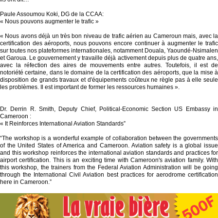
Paule Assoumou Koki, DG de la CCAA:
« Nous pouvons augmenter le trafic »
« Nous avons déjà un très bon niveau de trafic aérien au Cameroun mais, avec la
certification des aéroports, nous pouvons encore continuer à augmenter le trafic
sur toutes nos plateformes internationales, notamment Douala, Yaoundé-Nsimalen
et Garoua. Le gouvernement y travaille déjà activement depuis plus de quatre ans,
avec la réfection des aires de mouvements entre autres. Toutefois, il est de
notoriété certaine, dans le domaine de la certification des aéroports, que la mise à
disposition de grands travaux et d'équipements coûteux ne règle pas à elle seule
les problèmes. Il est important de former les ressources humaines ».
Dr. Derrin R. Smith, Deputy Chief, Political-Economic Section US Embassy in
Cameroon :
« It Reinforces International Aviation Standards”
“The workshop is a wonderful example of collaboration between the governments
of the United States of America and Cameroon. Aviation safety is a global issue
and this workshop reinforces the international aviation standards and practices for
airport certification. This is an exciting time with Cameroon's aviation family. With
this workshop, the trainers from the Federal Aviation Administration will be going
through the International Civil Aviation best practices for aerodrome certification
here in Cameroon.”