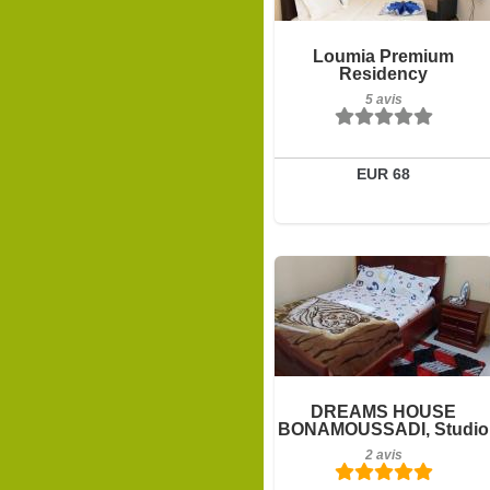
5 avis
Détails
Loumia Premium
Residency
Réserver
5 avis
EUR 68
2 avis
Détails
DREAMS HOUSE
BONAMOUSSADI, Studio
Réserver
2 avis