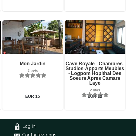
2 avis
Petit-déjeuner inclus
Détails
1 avis
Réserver
Détails
Mon Jardin
Cave Royale - Chambres-
Studios-Apparts Meubles
Réserver
1 avis
- Logpom Hopithal Des
Soeurs Apres Camara
Laye
2 avis
EUR 15
EUR 12
Log in
Contactez-nous