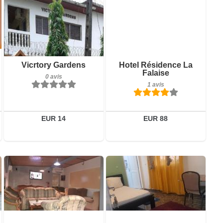
0 avis
Détails
Réserver
Petit-déjeuner inclus
Vicrtory Gardens
Hotel Résidence La
1 avis
Falaise
0 avis
1 avis
Détails
Réserver
EUR 14
EUR 88
72 avis
5 avis
Détails
Détails
Réserver
Réserver