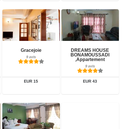
9 avis
Détails
9 avis
Réserver
Détails
Gracejoie
DREAMS HOUSE
BONAMOUSSADI
9 avis
Réserver
,appartement
9 avis
EUR 15
EUR 43
Petit-déjeuner inclus
2 avis