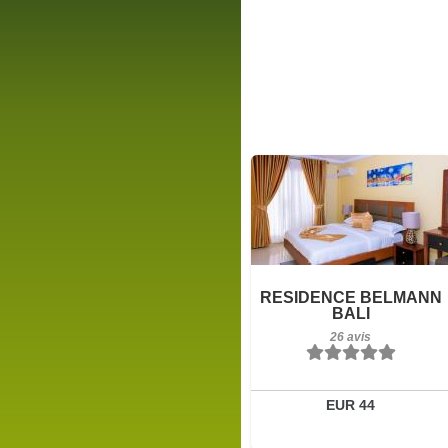
26 avis
Détails
RESIDENCE BELMANN
BALI
Réserver
26 avis
EUR 44