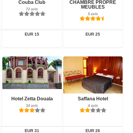
Couba Club
CHAMBRE PROPRE
MEUBLES
72 avis
5 avis
EUR 15
EUR 25
34 avis
4 avis
Détails
Détails
Hotel Zetta Douala
Saffana Hotel
34 avis
4 avis
Réserver
Réserver
EUR 31
EUR 26