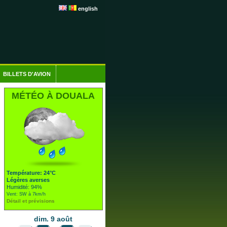
english
BILLETS D'AVION
MÉTÉO À DOUALA
Température: 24°C
Légères averses
Humidité: 94%
Vent: SW à 7km/h
Détail et prévisions
dim. 9 août