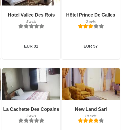
5 avis
Détails
Détails
Hotel Vallee Des Rois
Hôtel Prince De Galles
Réserver
5 avis
2 avis
Réserver
EUR 31
EUR 57
2 avis
Détails
10 avis
Réserver
Détails
La Cachette Des Copains
New Land Sarl
2 avis
10 avis
Réserver