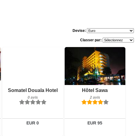
Devise:
Classer par:
0 avis
Détails
Réserver
Petit-déjeuner inclus
Somatel Douala Hotel
Hôtel Sawa
2 avis
0 avis
2 avis
Détails
Réserver
EUR 0
EUR 95