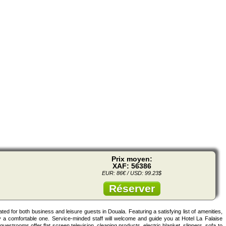
Prix moyen:
XAF: 56386
EUR: 86€ / USD: 99.23$
Réserver
ated for both business and leisure guests in Douala. Featuring a satisfying list of amenities,
rty a comfortable one. Service-minded staff will welcome and guide you at Hotel La Falaise
uestrooms offer flat screen television, cleaning products, electric blanket, slippers, sofa to