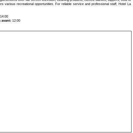
rs various recreational opportunities. For reliable service and professional staff, Hotel La
14:00
 avant:
12:00