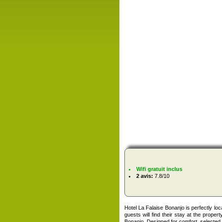
Wifi gratuit inclus
2 avis:
7.8/10
Hotel La Falaise Bonanjo is perfectly loc
guests will find their stay at the prope
Bonanjo. Designed for comfort, selected g