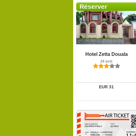
Réserver
34 avis
Détails
Hotel Zetta Douala
34 avis
Réserver
EUR 31