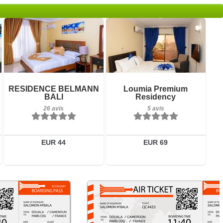
26 avis
5 avis
Détails
Détails
RESIDENCE BELMANN
Loumia Premium
BALI
Residency
Réserver
Réserver
26 avis
5 avis
EUR 44
EUR 69