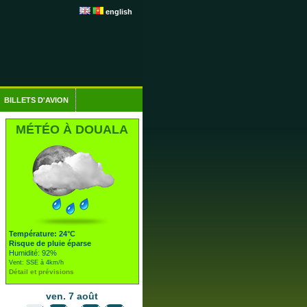
english
BILLETS D'AVION
MÉTÉO À DOUALA
Température: 24°C
Risque de pluie éparse
Humidité: 92%
Vent: SSE à 4km/h
Détail et prévisions
ven. 7 août