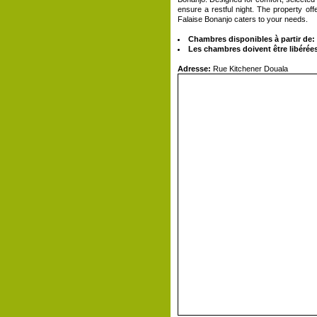
ensure a restful night. The property offe
Falaise Bonanjo caters to your needs.
Chambres disponibles à partir de:
Les chambres doivent être libérées
Adresse:
Rue Kitchener Douala