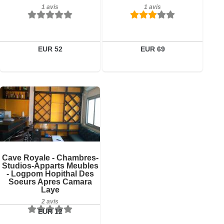
1 avis
1 avis
1 avis
Détails
Réserver
EUR 52
EUR 69
2 avis
Détails
Réserver
Cave Royale - Chambres-
Studios-Apparts Meubles
- Logpom Hopithal Des
Soeurs Apres Camara
Laye
2 avis
EUR 12