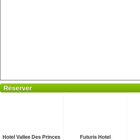
Réserver
1 avis
Détails
Réserver
Petit-déjeuner inclus
Hotel Vallee Des Princes
Futuris Hotel