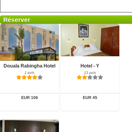
Réserver
13 avis
Petit-déjeuner inclus
Détails
Douala Rabingha Hotel
Hotel - Y
1 avis
1 avis
13 avis
Réserver
Détails
Réserver
EUR 106
EUR 45