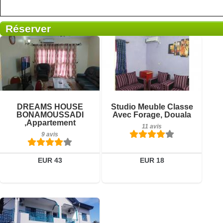
Réserver
11 avis
Détails
9 avis
Réserver
Détails
DREAMS HOUSE
Studio Meuble Classe
BONAMOUSSADI
Avec Forage, Douala
,appartement
Réserver
11 avis
9 avis
EUR 43
EUR 18