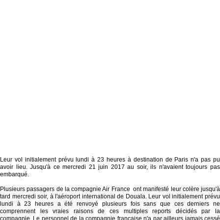
Leur vol initialement prévu lundi à 23 heures à destination de Paris n'a pas pu
avoir lieu. Jusqu'à ce mercredi 21 juin 2017 au soir, ils n'avaient toujours pas
embarqué.
Plusieurs passagers de la compagnie Air France ont manifesté leur colère jusqu'à
tard mercredi soir, à l'aéroport international de Douala. Leur vol initialement prévu
lundi à 23 heures a été renvoyé plusieurs fois sans que ces derniers ne
comprennent les vraies raisons de ces multiples reports décidés par la
compagnie. Le personnel de la compagnie française n'a par ailleurs jamais cessé