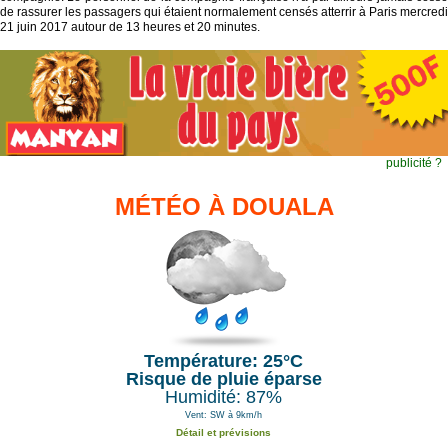
de rassurer les passagers qui étaient normalement censés atterrir à Paris mercredi
21 juin 2017 autour de 13 heures et 20 minutes.
publicité ?
MÉTÉO À DOUALA
Température: 25°C
Risque de pluie éparse
Humidité: 87%
Vent: SW à 9km/h
Détail et prévisions