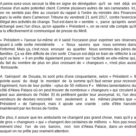
A peine avez-vous secoué la tête en signe de dénégation qu'il se met déjà en
chasse d'un autre potentiel client. Comme plusieurs autres de ses camarades. Ici,
on ne semble pas être au courant du rappel à l'ordre du ministre des Finances
paru la veille dans Cameroon Tribune du vendredi 21 avril 2017, contre l'exercice
illégal des activités de change. Tout est dans le « semble », parce qu'après avoir
échangé avec l'un d'eux, qu'on appelle « Président », on se rend vite compte qu'il
a lu effectivement le communiqué de presse du Minfi.
« Président » l'avoue lui-même et il saisit l'occasion pour exprimer ses réserves
quant à cette sortie ministérielle : « Nous savons que nous sommes dans
l'informel. Mais ça, c'est nous envoyer au quartier. Nous sommes des pères de
familles. Ça va être difficile de s'en sortir. Chacun est déjà en train de réfléchir à ce
qu'il va faire. » Il en profite également pour revenir sur l'activité en elle-même qui,
du fait du nombre de plus en plus croissant de « changeurs », n'est plus aussi
florissante.
A l'aéroport de Douala, ils sont près d'une cinquantaine, selon « Président ». Il
pointe aussi du doigt le montant de la somme qu'il faut verser pour recevoir
l'agrément, hors de leur portée : «plus de 50 millions F.» Mêmes lamentations du
côté d'Akwa Palace où on peut trouver de nombreux « changeurs » qui circulent à
pied aux alentours de l'hôtel. Et ils préfèrent garder leur anonymat. Ici, l'un des
vendeurs de devises rencontré non seulement a les mêmes plaintes que «
Président » de l'aéroport, mais il ajoute une crainte : celle d'être harcelé
maintenant par les forces de l'ordre.
De plus, il assure que les ambulants ne changent pas grand chose, mais qu'il y a
de gros « changeurs » qui « changent des centaines de millions ». Nos pas nous
mènent chez l'un de ces barons, non loin d'Akwa Palace, dans un endroit
auquel on ne prête pas vraiment attention.