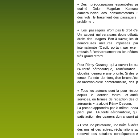
« Des préoccupations essentielles pe
estimé Delor Magellan Kamseu K
camerounaise des consommateurs. Elles
des vols, le traitement des passagers 
problème :
« Les passagers n'ont pas le droit d'
Un aspect qui sera sans doute débattu
droits des usagers. Bon à savoir, les dr
nombreuses mesures imposées par l'
internationale (Oaci), portant par exe
refusés à l'embarquement ou les dédo
très grand retard.
Pour Rémy Ossong, qui a ouvert les tr
l'Autorité aéronautique, l'améliorati
globalité, demeure une priorité. Si des
tenue, l'année dernière, d'un forum d'é
de l'aviation civile camerounaise, des 
« Tous les acteurs sont là pour réso
depuis le dernier forum, et amélio
services, en termes de réception des c
aéroports », a ajouté Rémy Ossong.
La presse apprendra par la même occas
pied par l'Autorité aéronautique, q
satisfaction des usagers du transport aé
« C'est une plateforme, une boîte à idé
des uns et des autres, réclamations q
recevoir des solutions conséquentes »,