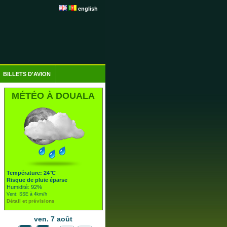
english
BILLETS D'AVION
MÉTÉO À DOUALA
Température: 24°C
Risque de pluie éparse
Humidité: 92%
Vent: SSE à 4km/h
Détail et prévisions
ven. 7 août