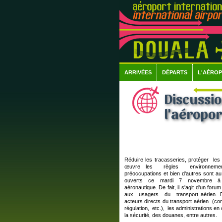
ARRIVÉES
DÉPARTS
L'AÉRO
Discussio
l'aéropor
Réduire les tracasseries, protéger 
œuvre les règles environnemen
préoccupations et bien d'autres sont
ouverts ce mardi 7 novembre à Dou
aéronautique. De fait, il s'agit d'un fo
aux usagers du transport aérien. De
acteurs directs du transport aérien (c
régulation, etc.), les administrations 
la sécurité, des douanes, entre autres.