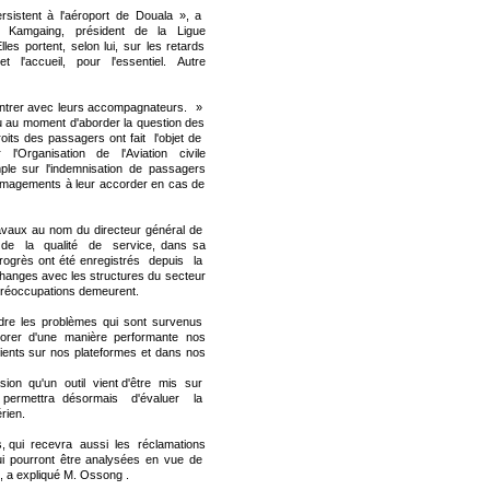
rsistent à l'aéroport de Douala », a
amgaing, président de la Ligue
 portent, selon lui, sur les retards
et l'accueil, pour l'essentiel. Autre
entrer avec leurs accompagnateurs. »
 au moment d'aborder la question des
oits des passagers ont fait l'objet de
Organisation de l'Aviation civile
mple sur l'indemnisation de passagers
mmagements à leur accorder en cas de
avaux au nom du directeur général de
on de la qualité de service, dans sa
 progrès ont été enregistrés depuis la
changes avec les structures du secteur
préoccupations demeurent.
udre les problèmes qui sont survenus
rer d'une manière performante nos
lients sur nos plateformes et dans nos
ion qu'un outil vient d'être mis sur
ui permettra désormais d'évaluer la
rien.
es, qui recevra aussi les réclamations
ui pourront être analysées en vue de
 a expliqué M. Ossong .