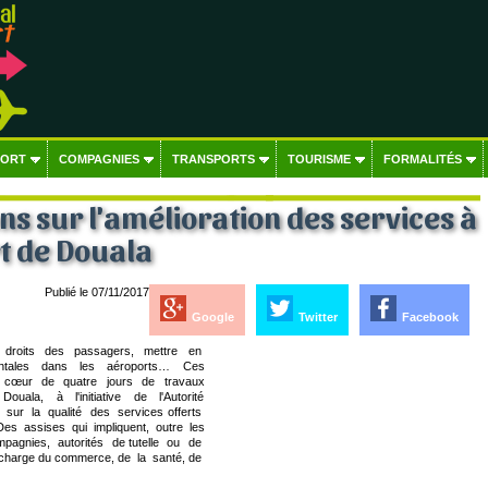
PORT
COMPAGNIES
TRANSPORTS
TOURISME
FORMALITÉS
ns sur l'amélioration des services à
t de Douala
Publié le 07/11/2017
Google
Twitter
Facebook
les droits des passagers, mettre en
tales dans les aéroports… Ces
 au cœur de quatre jours de travaux
ala, à l'initiative de l'Autorité
rum sur la qualité des services offerts
s assises qui impliquent, outre les
ompagnies, autorités de tutelle ou de
en charge du commerce, de la santé, de