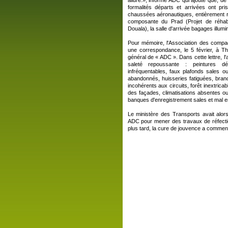
allure.», informe ADC qui ajoute que, de
formalités départs et arrivées ont p
chaussées aéronautiques, entièrement 
composante du Prad (Projet de réhabili
Douala), la salle d'arrivée bagages illumi
Pour mémoire, l'Association des comp
une correspondance, le 5 février, à 
général de « ADC ». Dans cette lettre, l'a
saleté repoussante : peintures déf
infréquentables, faux plafonds sales
abandonnés, huisseries fatiguées, bran
incohérents aux circuits, forêt inextrica
des façades, climatisations absentes ou 
banques d'enregistrement sales et mal ent
Le ministère des Transports avait alo
ADC pour mener des travaux de réfectio
plus tard, la cure de jouvence a comme