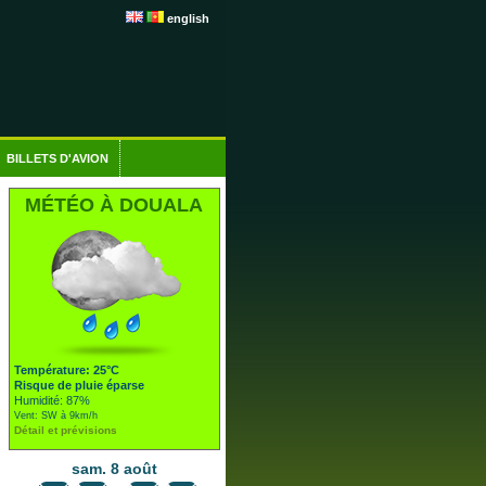
english
BILLETS D'AVION
MÉTÉO À DOUALA
Température: 25°C
Risque de pluie éparse
Humidité: 87%
Vent: SW à 9km/h
Détail et prévisions
sam. 8 août