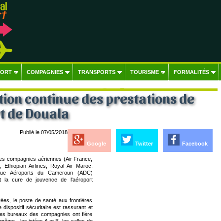
PORT
COMPAGNIES
TRANSPORTS
TOURISME
FORMALITÉS
ion continue des prestations de
t de Douala
Publié le 07/05/2018
Google
Twitter
Facebook
des compagnies aériennes (Air France,
, Ethiopian Airlines, Royal Air Maroc,
lique Aéroports du Cameroun (ADC)
t la cure de jouvence de l'aéroport
vées, le poste de santé aux frontières
 dispositif sécuritaire est rassurant et
 Les bureaux des compagnies ont fière