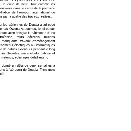
 même, les jetées A et B, les salles de
ris un coup de neuf. Tout comme les
rénovées dans le cadre de la première
tation de l'aéroport international de
ne par la qualité des travaux réalisés.
agnies aériennes de Douala a adressé
Thomas Owona Assoumou, le directeur
ssociation épinglait le bâtiment « d'une
raîchies, murs décrépis, toilettes
 ou manquants, travaux d'aménagement
chements électriques ou informatiques
ble de câbles extérieurs pendant le long
insuffisantes, matériel informatique et
retenus, éclairages défaillants ».
rs donné un délai de deux semaines à
ns à l'aéroport de Douala. Trois mois
ncé.