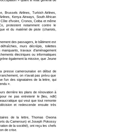
occupation » quant à l'état général de
, Brussels Airlines, Turkish Airlines,
Airlines, Kenya Airways, South African
r Côte d'Ivoire, Cronos, Ceiba et même
o, protestent notamment contre le
que et du matériel de piste (chariots,
inement des passagers, le bâtiment est
défraîchies, murs décrépis, toilettes
 ou manquants, travaux d'aménagement
chements électriques ou informatiques
égrène également la missive, que Jeune
s la presse camerounaise en début de
Franchement, on n'avait pas prévu que
ue l'un des signataires de la lettre, qui
endu ».
urs derrière les plans de rénovation à
our ne pas entretenir le [lieu, ndlr]
ureaucratique qui veut que tout remonte
décision et redescende ensuite très
nataires de la lettre, Thomas Owona
ports du Cameroun) et Joseph Pokossy
tion de la société), ont reçu les chefs
ion de crise.