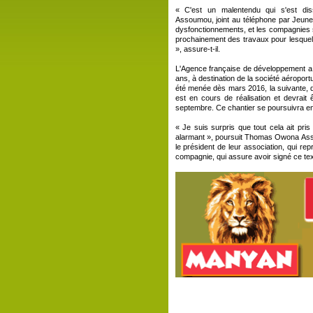
« C'est un malentendu qui s'est d
Assoumou, joint au téléphone par Jeune 
dysfonctionnements, et les compagnies s
prochainement des travaux pour lesquel
», assure-t-il.
L'Agence française de développement a e
ans, à destination de la société aéroportu
été menée dès mars 2016, la suivante, qu
est en cours de réalisation et devrai
septembre. Ce chantier se poursuivra e
« Je suis surpris que tout cela ait pris
alarmant », poursuit Thomas Owona Assoum
le président de leur association, qui r
compagnie, qui assure avoir signé ce text