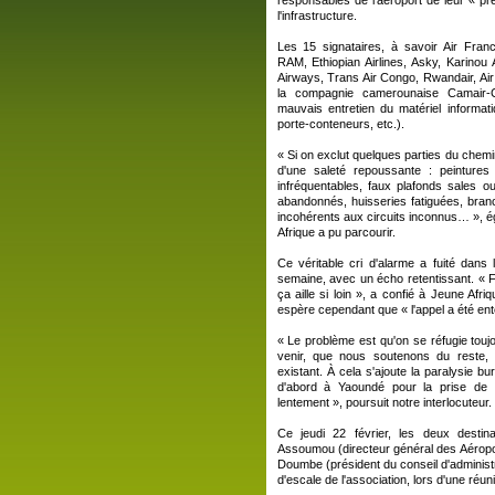
responsables de l'aéroport de leur « pré
l'infrastructure.
Les 15 signataires, à savoir Air France
RAM, Ethiopian Airlines, Asky, Karinou 
Airways, Trans Air Congo, Rwandair, Ai
la compagnie camerounaise Camair-C
mauvais entretien du matériel informati
porte-conteneurs, etc.).
« Si on exclut quelques parties du chem
d'une saleté repoussante : peintures 
infréquentables, faux plafonds sales
abandonnés, huisseries fatiguées, bran
incohérents aux circuits inconnus… », 
Afrique a pu parcourir.
Ce véritable cri d'alarme a fuité dan
semaine, avec un écho retentissant. « 
ça aille si loin », a confié à Jeune Afriq
espère cependant que « l'appel a été ent
« Le problème est qu'on se réfugie toujo
venir, que nous soutenons du reste, p
existant. À cela s'ajoute la paralysie b
d'abord à Yaoundé pour la prise de 
lentement », poursuit notre interlocuteur.
Ce jeudi 22 février, les deux desti
Assoumou (directeur général des Aéro
Doumbe (président du conseil d'administra
d'escale de l'association, lors d'une réun