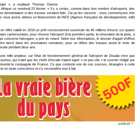
issipé », a expliqué Thomas Owona
Afrique ce vendredi 23 février. « Il y a certes, comme dans bon nombre d'aéroports, des
e demandaient si des travaux seraient faits. J'ai pu les rassurer : nous commençons très
s nous avons obtenu un financement de l'AFD [Agence française de développement, ndlr]
n effet validé en 2016 un prêt concessionnel souverain de 46 millions d'euros sur quatre
aire camerounaise, pour rénover l'aéroport.Si la première partie, la rénovation de la piste, a
i concerne l'aérogare, a pris du retard. Selon nos informations, le dossier d'appel d'offres
t être lancé dans les prochaines semaines, pour un début des travaux avant le mois de
nsuite pendant deux ans.
 une telle ampleur, car l'état de fonctionnement général de l'aéroport de Douala n'est pas
ou, qui craint que les chefs d'escale n'aient signé « un peu vite » le courrier rédigé par
eprésente la compagnie Air France. Ce que conteste une de nos sources, étrangère à cette
e en toute conscience et s'y reconnaître tout à fait.
publicité ?