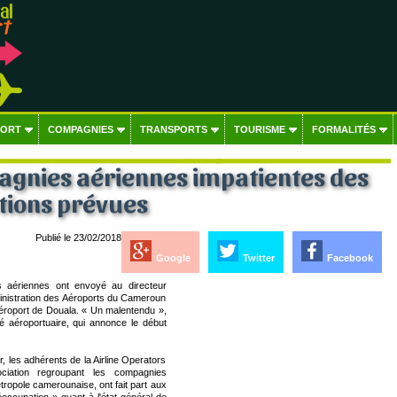
PORT
COMPAGNIES
TRANSPORTS
TOURISME
FORMALITÉS
agnies aériennes impatientes des
tions prévues
Publié le 23/02/2018
Google
Twitter
Facebook
 aériennes ont envoyé au directeur
ministration des Aéroports du Cameroun
'aéroport de Douala. « Un malentendu »,
té aéroportuaire, qui annonce le début
r, les adhérents de la Airline Operators
ciation regroupant les compagnies
tropole camerounaise, ont fait part aux