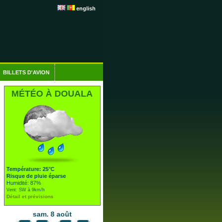
english
BILLETS D'AVION
MÉTÉO À DOUALA
Température: 25°C
Risque de pluie éparse
Humidité: 87%
Vent: SW à 9km/h
Détail et prévisions
sam. 8 août