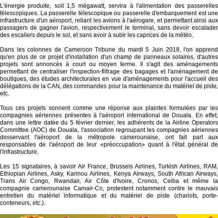
L'énergie produite, soit 1,5 mégawatt, servira à l'alimentation des passerelles
télescopiques. La passerelle télescopique ou passerelle d'embarquement est une
infrastructure d'un aéroport, reliant les avions à l'aérogare, et permettant ainsi aux
passagers de gagner l'avion, respectivement le terminal, sans devoir escalader
des escaliers depuis le sol, et sans avoir à subir les caprices de la météo.
Dans les colonnes de Cameroon Tribune du mardi 5 Juin 2018, l'on apprend
qu'en plus de ce projet d'installation d'un champ de panneaux solaires, d'autres
projets sont annoncés à court ou moyen terme. Il s'agit des aménagements
permettant de centraliser l'inspection-filtrage des bagages et l'aménagement de
boutiques, des études architecturales en vue d'aménagements pour l'accueil des
délégations de la CAN, des commandes pour la maintenance du matériel de piste,
etc.
Tous ces projets sonnent comme une réponse aux plaintes formulées par les
compagnies aériennes présentes à l'aéroport international de Douala. En effet,
dans une lettre datée du 5 février dernier, les adhérents de la Airline Operators
Committee (AOC) de Douala, l'association regroupant les compagnies aériennes
desservant l'aéroport de la métropole camerounaise, ont fait part aux
responsables de l'aéroport de leur «préoccupation» quant à l'état général de
l'infrastructure.
Les 15 signataires, à savoir Air France, Brussels Airlines, Turkish Airlines, RAM,
Ethiopian Airlines, Asky, Karinou Airlines, Kenya Airways, South African Airways,
Trans Air Congo, Rwandair, Air Côte d'Ivoire, Cronos, Ceiba et même la
compagnie camerounaise Camair-Co, protestent notamment contre le mauvais
entretien du matériel informatique et du matériel de piste (chariots, porte-
conteneurs, etc.).