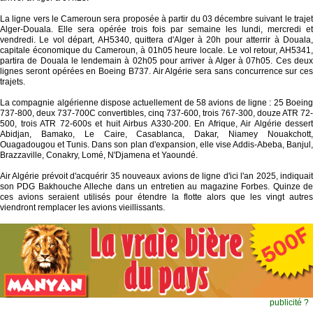
La ligne vers le Cameroun sera proposée à partir du 03 décembre suivant le trajet
Alger-Douala. Elle sera opérée trois fois par semaine les lundi, mercredi et
vendredi. Le vol départ, AH5340, quittera d'Alger à 20h pour atterrir à Douala,
capitale économique du Cameroun, à 01h05 heure locale. Le vol retour, AH5341,
partira de Douala le lendemain à 02h05 pour arriver à Alger à 07h05. Ces deux
lignes seront opérées en Boeing B737. Air Algérie sera sans concurrence sur ces
trajets.
La compagnie algérienne dispose actuellement de 58 avions de ligne : 25 Boeing
737-800, deux 737-700C convertibles, cinq 737-600, trois 767-300, douze ATR 72-
500, trois ATR 72-600s et huit Airbus A330-200. En Afrique, Air Algérie dessert
Abidjan, Bamako, Le Caire, Casablanca, Dakar, Niamey Nouakchott,
Ouagadougou et Tunis. Dans son plan d'expansion, elle vise Addis-Abeba, Banjul,
Brazzaville, Conakry, Lomé, N'Djamena et Yaoundé.
Air Algérie prévoit d'acquérir 35 nouveaux avions de ligne d'ici l'an 2025, indiquait
son PDG Bakhouche Alleche dans un entretien au magazine Forbes. Quinze de
ces avions seraient utilisés pour étendre la flotte alors que les vingt autres
viendront remplacer les avions vieillissants.
publicité ?